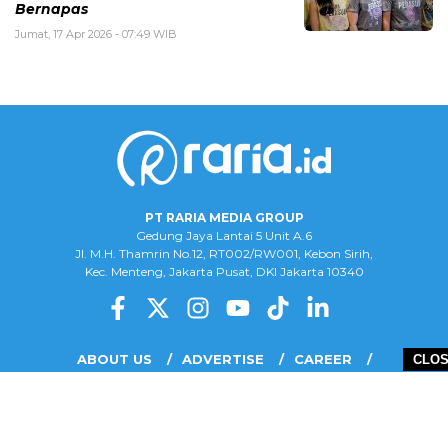
Bernapas
Jumat, 17 Apr 2026 - 07:49 WIB
PT RARIA MEDIA GROUP
Gedung Jaya Lantai 5 Unit A.6
Jl. M.H. Thamrin No.12, RT002/RW001, Kebon Sirih,
Kec. Menteng, Jakarta Pusat, DKI Jakarta 10340
ABOUT US
ADVERTISE
CAREER
CLO
COMPLAINT FORM
DISCLAIMER
OUR TEAM
PRIVACY POLICY