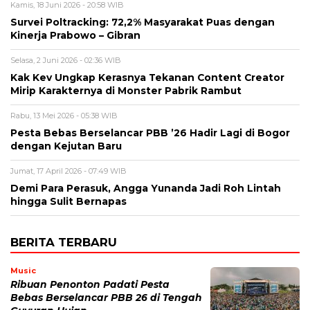
Kamis, 18 Juni 2026 - 20:58 WIB
Survei Poltracking: 72,2% Masyarakat Puas dengan
Kinerja Prabowo – Gibran
Selasa, 2 Juni 2026 - 02:36 WIB
Kak Kev Ungkap Kerasnya Tekanan Content Creator
Mirip Karakternya di Monster Pabrik Rambut
Rabu, 13 Mei 2026 - 05:38 WIB
Pesta Bebas Berselancar PBB ’26 Hadir Lagi di Bogor
dengan Kejutan Baru
Jumat, 17 April 2026 - 07:49 WIB
Demi Para Perasuk, Angga Yunanda Jadi Roh Lintah
hingga Sulit Bernapas
BERITA TERBARU
Music
Ribuan Penonton Padati Pesta
Bebas Berselancar PBB 26 di Tengah