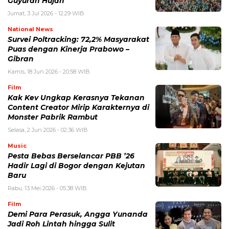
Guyuran Hujan
Jumat, 3 Jul 2026 - 12:29 WIB
National News
Survei Poltracking: 72,2% Masyarakat
Puas dengan Kinerja Prabowo –
Gibran
Kamis, 18 Jun 2026 - 20:58 WIB
Film
Kak Kev Ungkap Kerasnya Tekanan
Content Creator Mirip Karakternya di
Monster Pabrik Rambut
Selasa, 2 Jun 2026 - 02:36 WIB
Music
Pesta Bebas Berselancar PBB ’26
Hadir Lagi di Bogor dengan Kejutan
Baru
Rabu, 13 Mei 2026 - 05:38 WIB
Film
Demi Para Perasuk, Angga Yunanda
Jadi Roh Lintah hingga Sulit