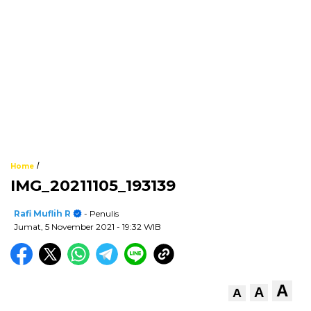
/
Home
IMG_20211105_193139
Rafi Muflih R
- Penulis
Jumat, 5 November 2021
- 19:32 WIB
A
A
A