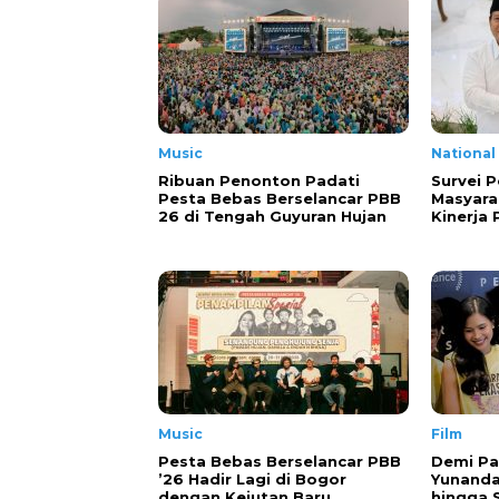
Music
National
Ribuan Penonton Padati
Survei P
Pesta Bebas Berselancar PBB
Masyara
26 di Tengah Guyuran Hujan
Kinerja
Music
Film
Pesta Bebas Berselancar PBB
Demi Pa
’26 Hadir Lagi di Bogor
Yunanda
dengan Kejutan Baru
hingga 