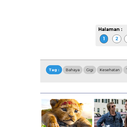
Halaman :
1
2
Tag :
Bahaya
Gigi
Kesehatan