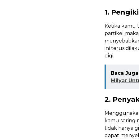
1. Pengik
Ketika kamu 
partikel maka
menyebabkan 
ini terus di
gigi.
Baca Juga 
Milyar Un
2. Penyak
Menggunakan t
kamu sering
tidak hanya gi
dapat menyeb