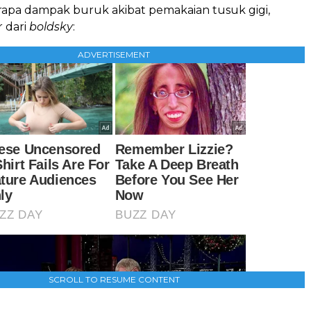
rapa dampak buruk akibat pemakaian tusuk gigi,
r dari
boldsky
:
ADVERTISEMENT
SCROLL TO RESUME CONTENT