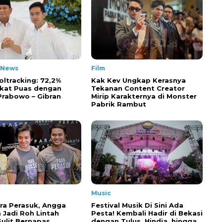
 News
Film
oltracking: 72,2%
Kak Kev Ungkap Kerasnya
kat Puas dengan
Tekanan Content Creator
 Prabowo – Gibran
Mirip Karakternya di Monster
Pabrik Rambut
Music
ra Perasuk, Angga
Festival Musik Di Sini Ada
 Jadi Roh Lintah
Pesta! Kembali Hadir di Bekasi
Sulit Bernapas
dengan Tulus, Hindia, hingga