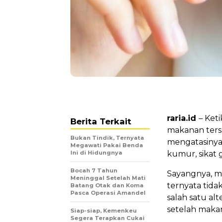
raria.id
– Ket
Berita Terkait
makanan tersa
Bukan Tindik, Ternyata
mengatasinya,
Megawati Pakai Benda
Ini di Hidungnya
kumur, sikat
Bocah 7 Tahun
Sayangnya, m
Meninggal Setelah Mati
ternyata tida
Batang Otak dan Koma
Pasca Operasi Amandel
salah satu al
setelah maka
Siap-siap, Kemenkeu
Segera Terapkan Cukai