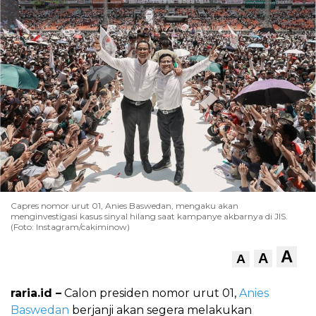
Capres nomor urut 01, Anies Baswedan, mengaku akan
menginvestigasi kasus sinyal hilang saat kampanye akbarnya di JIS.
(Foto: Instagram/cakiminow)
A
A
A
raria.id –
Calon presiden nomor urut 01,
Anies
Baswedan
berjanji akan segera melakukan