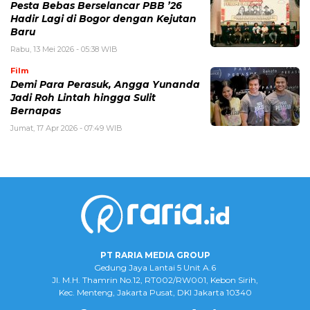
Pesta Bebas Berselancar PBB ’26
Hadir Lagi di Bogor dengan Kejutan
Baru
Rabu, 13 Mei 2026 - 05:38 WIB
Film
Demi Para Perasuk, Angga Yunanda
Jadi Roh Lintah hingga Sulit
Bernapas
Jumat, 17 Apr 2026 - 07:49 WIB
PT RARIA MEDIA GROUP
Gedung Jaya Lantai 5 Unit A.6
Jl. M.H. Thamrin No.12, RT002/RW001, Kebon Sirih,
Kec. Menteng, Jakarta Pusat, DKI Jakarta 10340