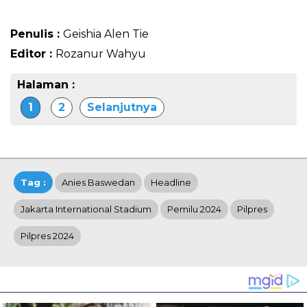
Penulis :
Geishia Alen Tie
Editor :
Rozanur Wahyu
Halaman :
1
2
Selanjutnya
Tag :
Anies Baswedan
Headline
Jakarta International Stadium
Pemilu 2024
Pilpres
Pilpres 2024