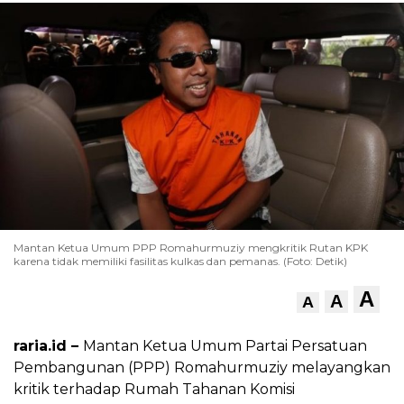
Mantan Ketua Umum PPP Romahurmuziy mengkritik Rutan KPK
karena tidak memiliki fasilitas kulkas dan pemanas. (Foto: Detik)
A
A
A
raria.id –
Mantan Ketua Umum Partai Persatuan
Pembangunan (PPP) Romahurmuziy melayangkan
kritik terhadap Rumah Tahanan Komisi