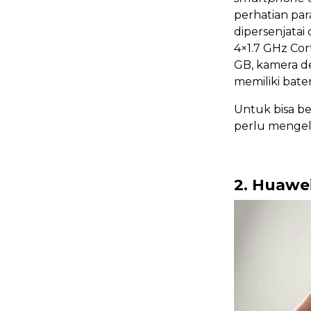
perhatian pa
dipersenjatai
4×1.7 GHz Cor
GB, kamera de
memiliki bate
Untuk bisa b
perlu mengelu
2.
Huawei