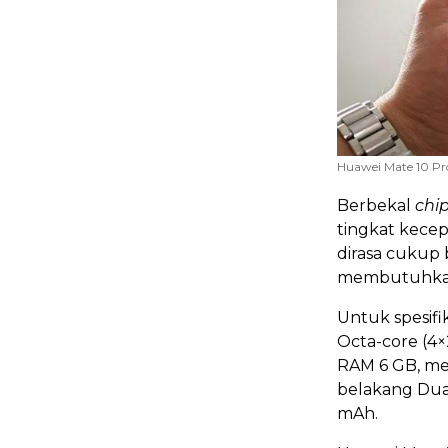
Huawei Mate 10 Pr
Berbekal
chi
tingkat kecep
dirasa cukup
membutuhkan s
Untuk spesif
Octa-core (4×
RAM 6 GB, me
belakang Dual
mAh.