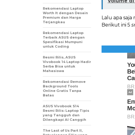
Volume di
Rekomendasi Laptop
Worth It dengan Desain
Lalu apa saja
Premium dan Harga
Terjangkau
Berikut ini 5
s
Rekomendasi Laptop
Terbaik ASUS dengan
Spesifikasi Mumpuni
untuk Coding
Resmi Rilis, ASUS
Vivobook 14 Laptop Hadir
Serba Bisa untuk
Mahasiswa
Rekomendasi Remove
Background Tools
Online Gratis Tanpa
Batas
ASUS Vivobook S14
Resmi Rilis: Laptop Tipis
yang Tangguh dan
Dilengkapi AI Canggih
The Last of Us Part II,