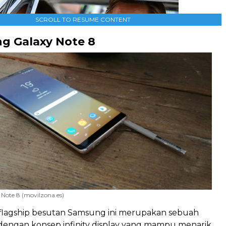
SCROLL TO RESUME CONTENT
ng Galaxy Note 8
Note 8 (movilzona.es)
flagship besutan Samsung ini merupakan sebuah
engan konsep infinity display yang mampu menarik