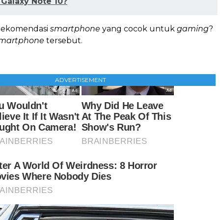
 Galaxy Note 10?
 rekomendasi
smartphone
yang cocok untuk
gaming
?
martphone
tersebut.
ADVERTISEMENT