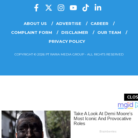
ABOUT US
ADVERTISE
CAREER
COMPLAINT FORM
DISCLAIMER
OUR TEAM
PRIVACY POLICY
COPYRIGHT © 2026 PT RARIA MEDIA GROUP - ALL RIGHTS RESERVED
CLO