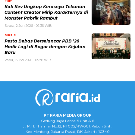
Film
Kak Kev Ungkap Kerasnya Tekanan
Content Creator Mirip Karakternya di
Monster Pabrik Rambut
Selasa, 2 Jun 2026 - 02:36 WIB
Music
Pesta Bebas Berselancar PBB ’26
Hadir Lagi di Bogor dengan Kejutan
Baru
Rabu, 13 Mei 2026 - 05:38 WIB
PT RARIA MEDIA GROUP
Gedung Jaya Lantai 5 Unit A.6
Jl. M.H. Thamrin No.12, RT002/RW001, Kebon Sirih,
Kec. Menteng, Jakarta Pusat, DKI Jakarta 10340