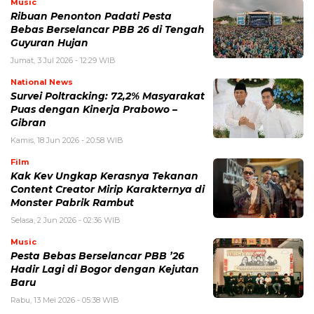
Music
Ribuan Penonton Padati Pesta
Bebas Berselancar PBB 26 di Tengah
Guyuran Hujan
Jumat, 3 Jul 2026 - 12:29 WIB
National News
Survei Poltracking: 72,2% Masyarakat
Puas dengan Kinerja Prabowo –
Gibran
Kamis, 18 Jun 2026 - 20:58 WIB
Film
Kak Kev Ungkap Kerasnya Tekanan
Content Creator Mirip Karakternya di
Monster Pabrik Rambut
Selasa, 2 Jun 2026 - 02:36 WIB
Music
Pesta Bebas Berselancar PBB ’26
Hadir Lagi di Bogor dengan Kejutan
Baru
Rabu, 13 Mei 2026 - 05:38 WIB