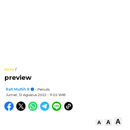
/
Home
preview
Rafi Muflih R
- Penulis
Jumat, 12 Agustus 2022
- 11:02 WIB
A
A
A