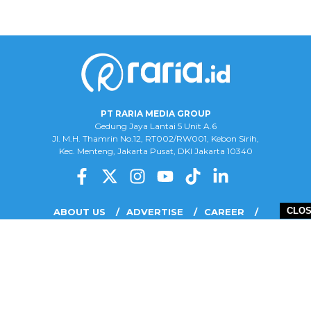
PT RARIA MEDIA GROUP
Gedung Jaya Lantai 5 Unit A.6
Jl. M.H. Thamrin No.12, RT002/RW001, Kebon Sirih,
Kec. Menteng, Jakarta Pusat, DKI Jakarta 10340
CLO
ABOUT US
ADVERTISE
CAREER
COMPLAINT FORM
DISCLAIMER
OUR TEAM
PRIVACY POLICY
COPYRIGHT © 2026 PT RARIA MEDIA GROUP - ALL RIGHTS RESERVED