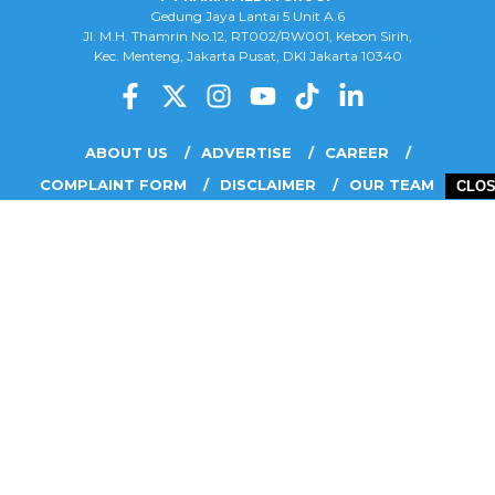
Gedung Jaya Lantai 5 Unit A.6
Jl. M.H. Thamrin No.12, RT002/RW001, Kebon Sirih,
Kec. Menteng, Jakarta Pusat, DKI Jakarta 10340
ABOUT US
ADVERTISE
CAREER
COMPLAINT FORM
DISCLAIMER
OUR TEAM
CLO
PRIVACY POLICY
COPYRIGHT © 2026 PT RARIA MEDIA GROUP - ALL RIGHTS RESERVED