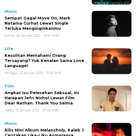
Music
Sempat Gagal Move On, Mark
Natama Curhat Lewat Single
Terluka Menginginkanmu
Jumat, 28 Januari 2022 - 16:14 WIB
Life
Kesulitan Memahami Orang
Tersayang? Yuk Kenalan Sama Love
Language!
Minggu, 23 Januari 2022 - 11:26 WIB
Film
Angkat Isu Pelecehan Seksual, Ini
Harapan Jefri Nichol Lewat Film
Dear Nathan: Thank You Salma
Sabtu, 15 Januari 2022 - 07:05 WIB
Music
Rilis Mini Album Melancholy, Kaleb J
Ceritakan Lika-Liku Asmaranya