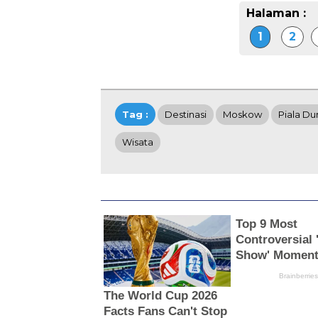
Halaman :
1
2
Tag :
Destinasi
Moskow
Piala Du
Wisata