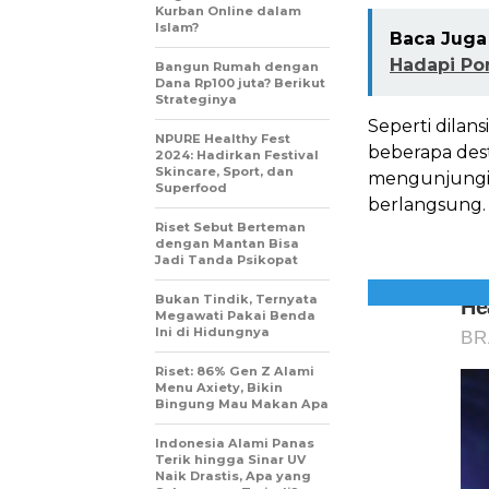
Kurban Online dalam
Islam?
Baca Juga 
Hadapi Po
Bangun Rumah dengan
Dana Rp100 juta? Berikut
Strateginya
Seperti dilansi
NPURE Healthy Fest
beberapa dest
2024: Hadirkan Festival
Skincare, Sport, dan
mengunjungi R
Superfood
berlangsung.
Riset Sebut Berteman
dengan Mantan Bisa
Jadi Tanda Psikopat
Bukan Tindik, Ternyata
Megawati Pakai Benda
Ini di Hidungnya
Riset: 86% Gen Z Alami
Menu Axiety, Bikin
Bingung Mau Makan Apa
Indonesia Alami Panas
Terik hingga Sinar UV
Naik Drastis, Apa yang