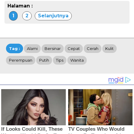
Halaman :
1
2
Selanjutnya
Tag :
Alami
Bersinar
Cepat
Cerah
Kulit
Perempuan
Putih
Tips
Wanita