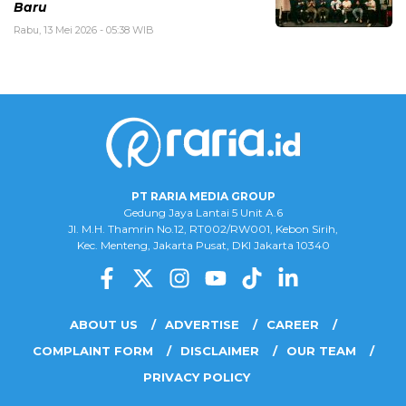
Baru
Rabu, 13 Mei 2026 - 05:38 WIB
PT RARIA MEDIA GROUP
Gedung Jaya Lantai 5 Unit A.6
Jl. M.H. Thamrin No.12, RT002/RW001, Kebon Sirih,
Kec. Menteng, Jakarta Pusat, DKI Jakarta 10340
ABOUT US
ADVERTISE
CAREER
COMPLAINT FORM
DISCLAIMER
OUR TEAM
PRIVACY POLICY