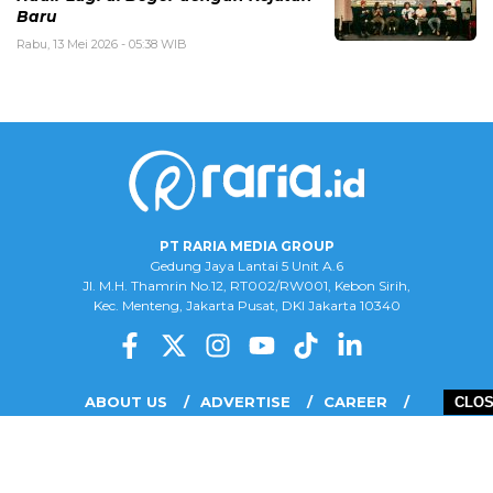
Baru
Rabu, 13 Mei 2026 - 05:38 WIB
PT RARIA MEDIA GROUP
Gedung Jaya Lantai 5 Unit A.6
Jl. M.H. Thamrin No.12, RT002/RW001, Kebon Sirih,
Kec. Menteng, Jakarta Pusat, DKI Jakarta 10340
ABOUT US
ADVERTISE
CAREER
CLO
COMPLAINT FORM
DISCLAIMER
OUR TEAM
PRIVACY POLICY