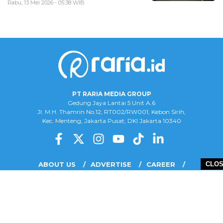
Rabu, 13 Mei 2026 - 05:38 WIB
PT RARIA MEDIA GROUP
Gedung Jaya Lantai 5 Unit A.6
Jl. M.H. Thamrin No.12, RT002/RW001, Kebon Sirih,
Kec. Menteng, Jakarta Pusat, DKI Jakarta 10340
ABOUT US
ADVERTISE
CAREER
CLO
COMPLAINT FORM
DISCLAIMER
OUR TEAM
PRIVACY POLICY
COPYRIGHT © 2026 PT RARIA MEDIA GROUP - ALL RIGHTS RESERVED