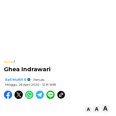
/
Home
Ghea Indrawari
Rafi Muflih R
- Penulis
Minggu, 26 April 2020
- 12:19 WIB
A
A
A