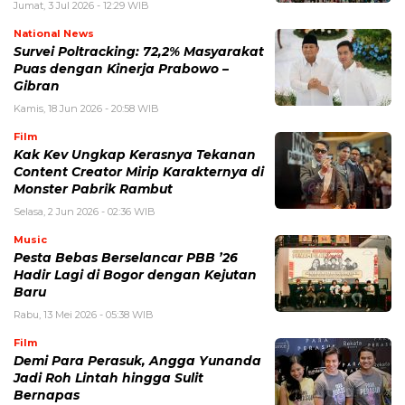
Jumat, 3 Jul 2026 - 12:29 WIB
National News
Survei Poltracking: 72,2% Masyarakat
Puas dengan Kinerja Prabowo –
Gibran
Kamis, 18 Jun 2026 - 20:58 WIB
Film
Kak Kev Ungkap Kerasnya Tekanan
Content Creator Mirip Karakternya di
Monster Pabrik Rambut
Selasa, 2 Jun 2026 - 02:36 WIB
Music
Pesta Bebas Berselancar PBB ’26
Hadir Lagi di Bogor dengan Kejutan
Baru
Rabu, 13 Mei 2026 - 05:38 WIB
Film
Demi Para Perasuk, Angga Yunanda
Jadi Roh Lintah hingga Sulit
Bernapas