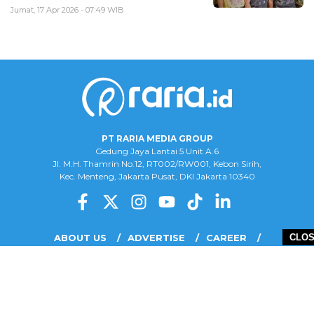
Jumat, 17 Apr 2026 - 07:49 WIB
PT RARIA MEDIA GROUP
Gedung Jaya Lantai 5 Unit A.6
Jl. M.H. Thamrin No.12, RT002/RW001, Kebon Sirih,
Kec. Menteng, Jakarta Pusat, DKI Jakarta 10340
ABOUT US
ADVERTISE
CAREER
CLO
COMPLAINT FORM
DISCLAIMER
OUR TEAM
PRIVACY POLICY
COPYRIGHT © 2026 PT RARIA MEDIA GROUP - ALL RIGHTS RESERVED