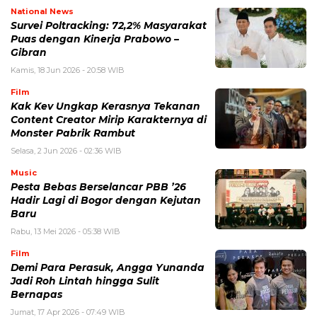
National News
Survei Poltracking: 72,2% Masyarakat
Puas dengan Kinerja Prabowo –
Gibran
Kamis, 18 Jun 2026 - 20:58 WIB
Film
Kak Kev Ungkap Kerasnya Tekanan
Content Creator Mirip Karakternya di
Monster Pabrik Rambut
Selasa, 2 Jun 2026 - 02:36 WIB
Music
Pesta Bebas Berselancar PBB ’26
Hadir Lagi di Bogor dengan Kejutan
Baru
Rabu, 13 Mei 2026 - 05:38 WIB
Film
Demi Para Perasuk, Angga Yunanda
Jadi Roh Lintah hingga Sulit
Bernapas
Jumat, 17 Apr 2026 - 07:49 WIB