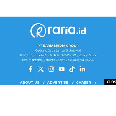
PT RARIA MEDIA GROUP
Gedung Jaya Lantai 5 Unit A.6
Jl. M.H. Thamrin No.12, RT002/RW001, Kebon Sirih,
Kec. Menteng, Jakarta Pusat, DKI Jakarta 10340
CLO
ABOUT US
ADVERTISE
CAREER
COMPLAINT FORM
DISCLAIMER
OUR TEAM
PRIVACY POLICY
COPYRIGHT © 2026 PT RARIA MEDIA GROUP - ALL RIGHTS RESERVED