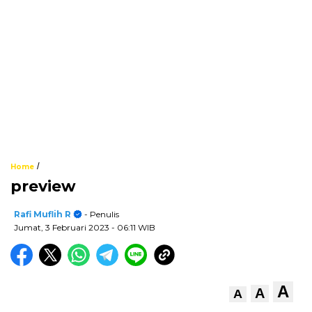
/
Home
preview
Rafi Muflih R
- Penulis
Jumat, 3 Februari 2023
- 06:11 WIB
A
A
A