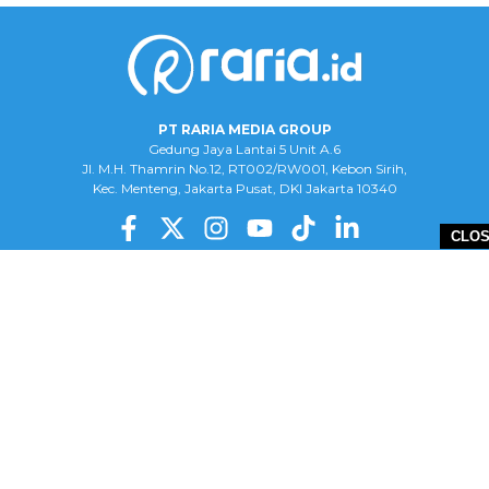
PT RARIA MEDIA GROUP
Gedung Jaya Lantai 5 Unit A.6
Jl. M.H. Thamrin No.12, RT002/RW001, Kebon Sirih,
Kec. Menteng, Jakarta Pusat, DKI Jakarta 10340
CLO
ABOUT US
ADVERTISE
CAREER
COMPLAINT FORM
DISCLAIMER
OUR TEAM
PRIVACY POLICY
COPYRIGHT © 2026 PT RARIA MEDIA GROUP - ALL RIGHTS RESERVED