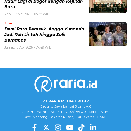
Hadir Lagi di Bogor dengan Kejutan
Baru
Rabu, 13 Mei 2026 - 05:38 WIB
Film
Demi Para Perasuk, Angga Yunanda
Jadi Roh Lintah hingga Sulit
Bernapas
Jumat, 17 Apr 2026 - 07:49 WIB
PT RARIA MEDIA GROUP
Gedung Jaya Lantai 5 Unit A.6
Jl. M.H. Thamrin No.12, RT002/RW001, Kebon Sirih,
Kec. Menteng, Jakarta Pusat, DKI Jakarta 10340