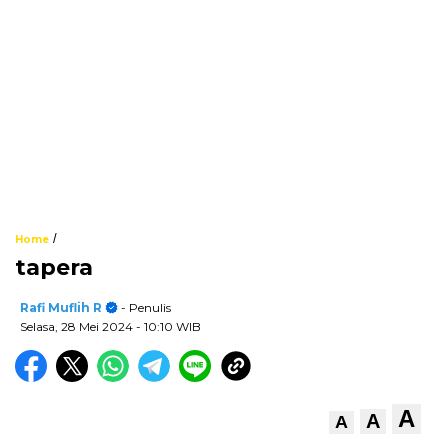
/
Home
tapera
Rafi Muflih R
- Penulis
Selasa, 28 Mei 2024
- 10:10 WIB
A
A
A