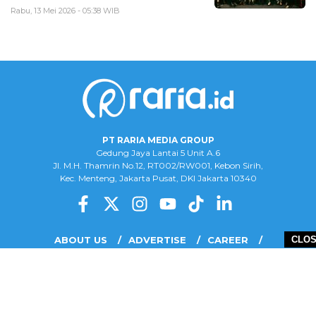
Rabu, 13 Mei 2026 - 05:38 WIB
PT RARIA MEDIA GROUP
Gedung Jaya Lantai 5 Unit A.6
Jl. M.H. Thamrin No.12, RT002/RW001, Kebon Sirih,
Kec. Menteng, Jakarta Pusat, DKI Jakarta 10340
ABOUT US
ADVERTISE
CAREER
CLO
COMPLAINT FORM
DISCLAIMER
OUR TEAM
PRIVACY POLICY
COPYRIGHT © 2026 PT RARIA MEDIA GROUP - ALL RIGHTS RESERVED