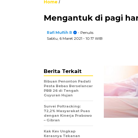
Home
/
Mengantuk di pagi har
Rafi Muflih R
- Penulis
Sabtu, 6 Maret 2021
- 10:17 WIB
Berita Terkait
Ribuan Penonton Padati
Pesta Bebas Berselancar
PBB 26 di Tengah
Guyuran Hujan
Survei Poltracking:
72,2% Masyarakat Puas
dengan Kinerja Prabowo
– Gibran
Kak Kev Ungkap
Kerasnya Tekanan