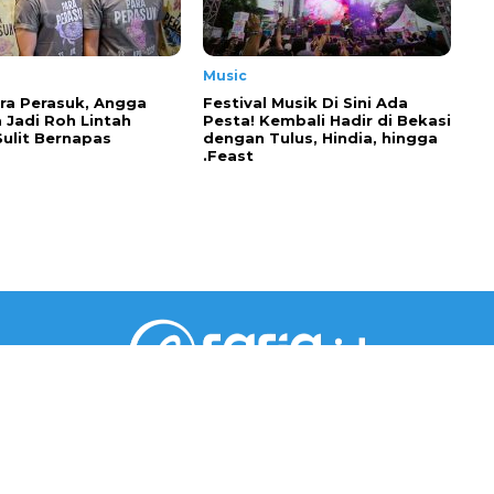
Music
ra Perasuk, Angga
Festival Musik Di Sini Ada
 Jadi Roh Lintah
Pesta! Kembali Hadir di Bekasi
Sulit Bernapas
dengan Tulus, Hindia, hingga
.Feast
PT RARIA MEDIA GROUP
Gedung Jaya Lantai 5 Unit A.6
Jl. M.H. Thamrin No.12, RT002/RW001, Kebon Sirih,
Kec. Menteng, Jakarta Pusat, DKI Jakarta 10340