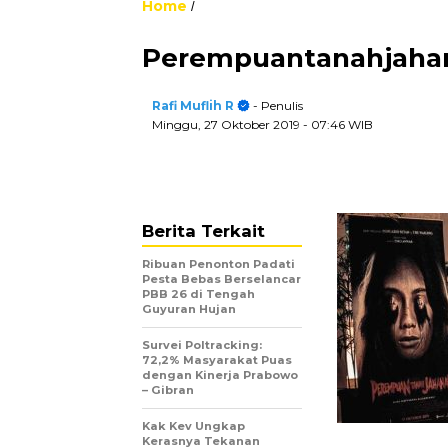
Home
/
Perempuantanahjah
Rafi Muflih R
- Penulis
Minggu, 27 Oktober 2019
- 07:46 WIB
Berita Terkait
Ribuan Penonton Padati
Pesta Bebas Berselancar
PBB 26 di Tengah
Guyuran Hujan
Survei Poltracking:
72,2% Masyarakat Puas
dengan Kinerja Prabowo
– Gibran
Kak Kev Ungkap
Kerasnya Tekanan