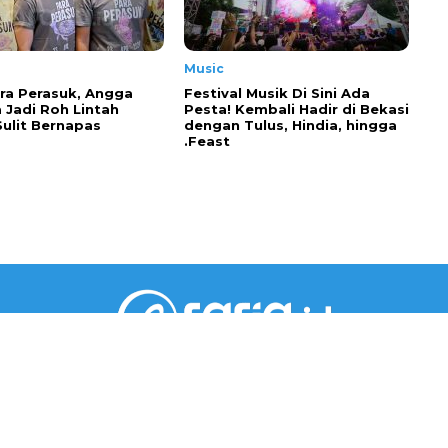
Music
ra Perasuk, Angga
Festival Musik Di Sini Ada
 Jadi Roh Lintah
Pesta! Kembali Hadir di Bekasi
Sulit Bernapas
dengan Tulus, Hindia, hingga
.Feast
PT RARIA MEDIA GROUP
Gedung Jaya Lantai 5 Unit A.6
Jl. M.H. Thamrin No.12, RT002/RW001, Kebon Sirih,
Kec. Menteng, Jakarta Pusat, DKI Jakarta 10340