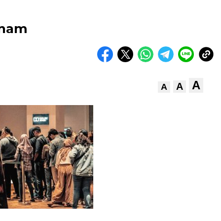
anam
A
A
A