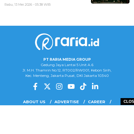
Rabu, 13 Mei 2026 - 05:38 WIB
PT RARIA MEDIA GROUP
Gedung Jaya Lantai 5 Unit A.6
Jl. M.H. Thamrin No.12, RT002/RW001, Kebon Sirih,
Kec. Menteng, Jakarta Pusat, DKI Jakarta 10340
ABOUT US
ADVERTISE
CAREER
CLO
COMPLAINT FORM
DISCLAIMER
OUR TEAM
PRIVACY POLICY
COPYRIGHT © 2026 PT RARIA MEDIA GROUP - ALL RIGHTS RESERVED