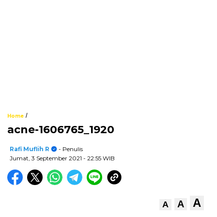
/
Home
acne-1606765_1920
Rafi Muflih R
- Penulis
Jumat, 3 September 2021
- 22:55 WIB
A
A
A