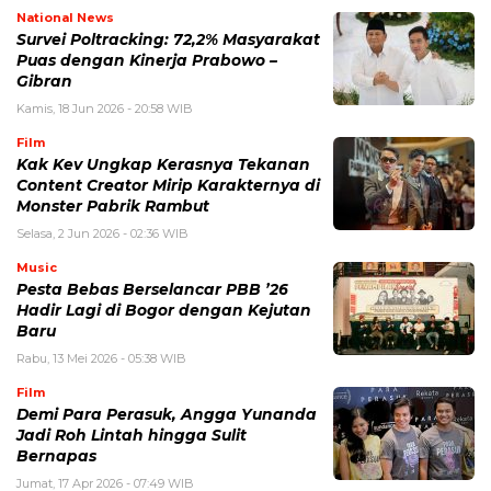
National News
Survei Poltracking: 72,2% Masyarakat
Puas dengan Kinerja Prabowo –
Gibran
Kamis, 18 Jun 2026 - 20:58 WIB
Film
Kak Kev Ungkap Kerasnya Tekanan
Content Creator Mirip Karakternya di
Monster Pabrik Rambut
Selasa, 2 Jun 2026 - 02:36 WIB
Music
Pesta Bebas Berselancar PBB ’26
Hadir Lagi di Bogor dengan Kejutan
Baru
Rabu, 13 Mei 2026 - 05:38 WIB
Film
Demi Para Perasuk, Angga Yunanda
Jadi Roh Lintah hingga Sulit
Bernapas
Jumat, 17 Apr 2026 - 07:49 WIB