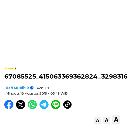
/
Home
67085525_415063369362824_329831
Rafi Muflih R
- Penulis
Minggu, 18 Agustus 2019
- 05:49 WIB
A
A
A