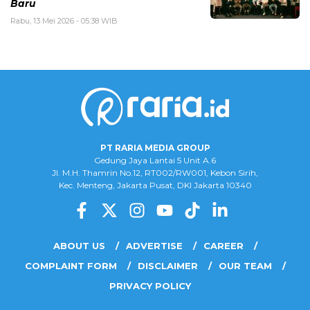
Baru
Rabu, 13 Mei 2026 - 05:38 WIB
PT RARIA MEDIA GROUP
Gedung Jaya Lantai 5 Unit A.6
Jl. M.H. Thamrin No.12, RT002/RW001, Kebon Sirih,
Kec. Menteng, Jakarta Pusat, DKI Jakarta 10340
ABOUT US
ADVERTISE
CAREER
COMPLAINT FORM
DISCLAIMER
OUR TEAM
PRIVACY POLICY