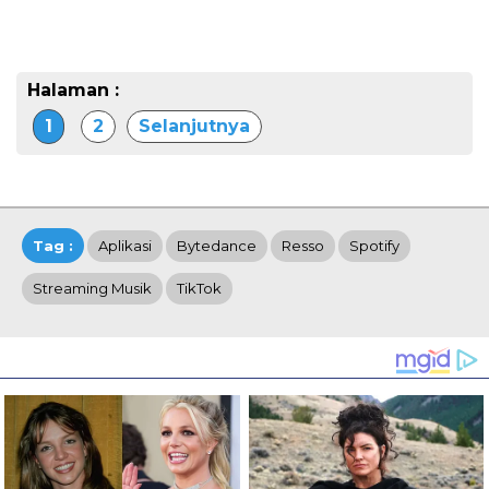
Halaman :
1
2
Selanjutnya
Tag :
Aplikasi
Bytedance
Resso
Spotify
Streaming Musik
TikTok