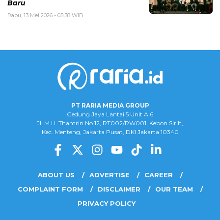
Baru
Rabu, 13 Mei 2026 - 05:38 WIB
PT RARIA MEDIA GROUP
Gedung Jaya Lantai 5 Unit A.6
Jl. M.H. Thamrin No.12, RT002/RW001, Kebon Sirih,
Kec. Menteng, Jakarta Pusat, DKI Jakarta 10340
ABOUT US
ADVERTISE
CAREER
COMPLAINT FORM
DISCLAIMER
OUR TEAM
PRIVACY POLICY