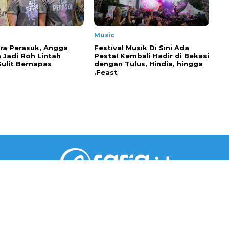
Music
ra Perasuk, Angga
Festival Musik Di Sini Ada
 Jadi Roh Lintah
Pesta! Kembali Hadir di Bekasi
Sulit Bernapas
dengan Tulus, Hindia, hingga
.Feast
PT RARIA MEDIA GROUP
Gedung Jaya Lantai 5 Unit A.6
Jl. M.H. Thamrin No.12, RT002/RW001, Kebon Sirih,
Kec. Menteng, Jakarta Pusat, DKI Jakarta 10340