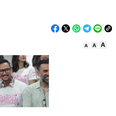
A
A
A