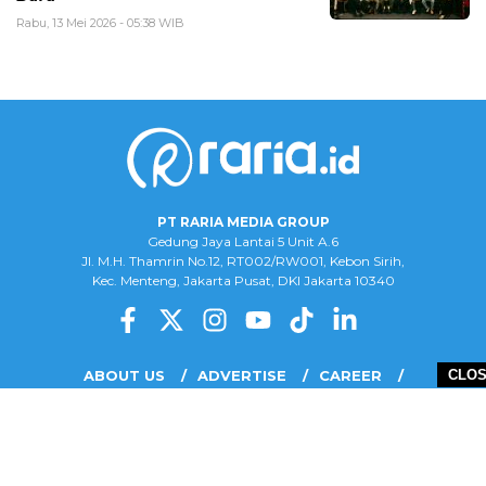
Rabu, 13 Mei 2026 - 05:38 WIB
PT RARIA MEDIA GROUP
Gedung Jaya Lantai 5 Unit A.6
Jl. M.H. Thamrin No.12, RT002/RW001, Kebon Sirih,
Kec. Menteng, Jakarta Pusat, DKI Jakarta 10340
ABOUT US
ADVERTISE
CAREER
CLO
COMPLAINT FORM
DISCLAIMER
OUR TEAM
PRIVACY POLICY
COPYRIGHT © 2026 PT RARIA MEDIA GROUP - ALL RIGHTS RESERVED