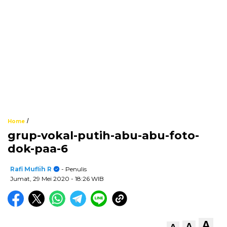
/
Home
grup-vokal-putih-abu-abu-foto-
dok-paa-6
Rafi Muflih R
- Penulis
Jumat, 29 Mei 2020
- 18:26 WIB
A
A
A