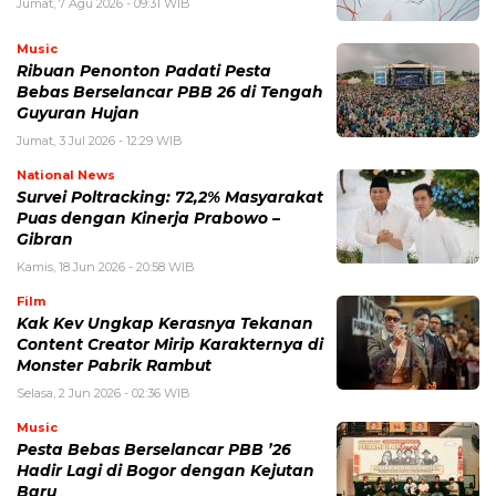
Jumat, 7 Agu 2026 - 09:31 WIB
Music
Ribuan Penonton Padati Pesta
Bebas Berselancar PBB 26 di Tengah
Guyuran Hujan
Jumat, 3 Jul 2026 - 12:29 WIB
National News
Survei Poltracking: 72,2% Masyarakat
Puas dengan Kinerja Prabowo –
Gibran
Kamis, 18 Jun 2026 - 20:58 WIB
Film
Kak Kev Ungkap Kerasnya Tekanan
Content Creator Mirip Karakternya di
Monster Pabrik Rambut
Selasa, 2 Jun 2026 - 02:36 WIB
Music
Pesta Bebas Berselancar PBB ’26
Hadir Lagi di Bogor dengan Kejutan
Baru