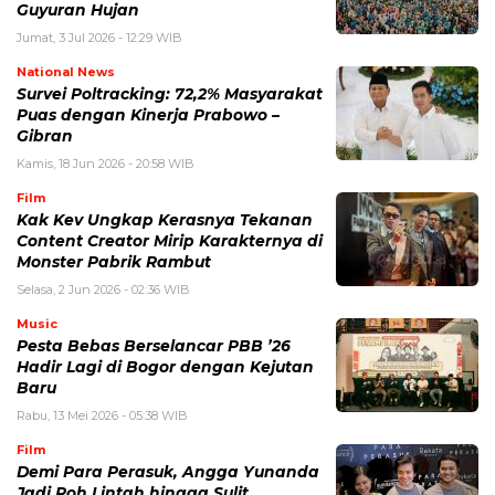
Guyuran Hujan
Jumat, 3 Jul 2026 - 12:29 WIB
National News
Survei Poltracking: 72,2% Masyarakat
Puas dengan Kinerja Prabowo –
Gibran
Kamis, 18 Jun 2026 - 20:58 WIB
Film
Kak Kev Ungkap Kerasnya Tekanan
Content Creator Mirip Karakternya di
Monster Pabrik Rambut
Selasa, 2 Jun 2026 - 02:36 WIB
Music
Pesta Bebas Berselancar PBB ’26
Hadir Lagi di Bogor dengan Kejutan
Baru
Rabu, 13 Mei 2026 - 05:38 WIB
Film
Demi Para Perasuk, Angga Yunanda
Jadi Roh Lintah hingga Sulit