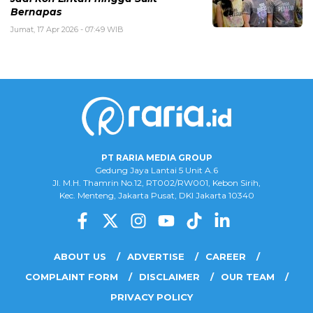
Bernapas
Jumat, 17 Apr 2026 - 07:49 WIB
PT RARIA MEDIA GROUP
Gedung Jaya Lantai 5 Unit A.6
Jl. M.H. Thamrin No.12, RT002/RW001, Kebon Sirih,
Kec. Menteng, Jakarta Pusat, DKI Jakarta 10340
ABOUT US
ADVERTISE
CAREER
COMPLAINT FORM
DISCLAIMER
OUR TEAM
PRIVACY POLICY