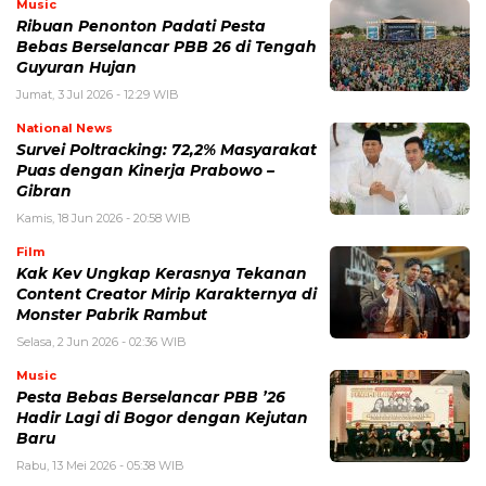
Music
Ribuan Penonton Padati Pesta
Bebas Berselancar PBB 26 di Tengah
Guyuran Hujan
Jumat, 3 Jul 2026 - 12:29 WIB
National News
Survei Poltracking: 72,2% Masyarakat
Puas dengan Kinerja Prabowo –
Gibran
Kamis, 18 Jun 2026 - 20:58 WIB
Film
Kak Kev Ungkap Kerasnya Tekanan
Content Creator Mirip Karakternya di
Monster Pabrik Rambut
Selasa, 2 Jun 2026 - 02:36 WIB
Music
Pesta Bebas Berselancar PBB ’26
Hadir Lagi di Bogor dengan Kejutan
Baru
Rabu, 13 Mei 2026 - 05:38 WIB