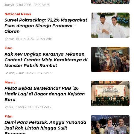
Jumat, 3 Jul 2026 - 12:29 WIB
National News
Survei Poltracking: 72,2% Masyarakat
Puas dengan Kinerja Prabowo –
Gibran
Kamis, 18 Jun 2026 - 20:58 WIB
Film
Kak Kev Ungkap Kerasnya Tekanan
Content Creator Mirip Karakternya di
Monster Pabrik Rambut
Selasa, 2 Jun 2026 - 02:36 WIB
Music
Pesta Bebas Berselancar PBB ’26
Hadir Lagi di Bogor dengan Kejutan
Baru
Rabu, 13 Mei 2026 - 05:38 WIB
Film
Demi Para Perasuk, Angga Yunanda
Jadi Roh Lintah hingga Sulit
Bernapas