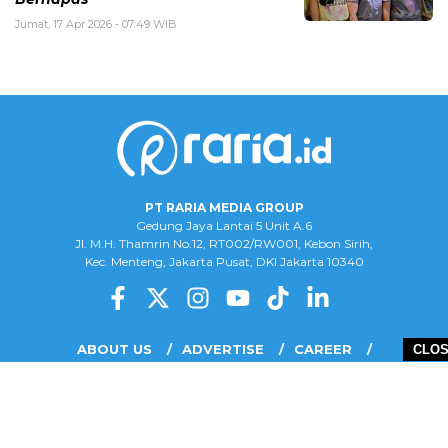
Jumat, 17 Apr 2026 - 07:49 WIB
PT RARIA MEDIA GROUP
Gedung Jaya Lantai 5 Unit A.6
Jl. M.H. Thamrin No.12, RT002/RW001, Kebon Sirih,
Kec. Menteng, Jakarta Pusat, DKI Jakarta 10340
ABOUT US
ADVERTISE
CAREER
CLO
COMPLAINT FORM
DISCLAIMER
OUR TEAM
PRIVACY POLICY