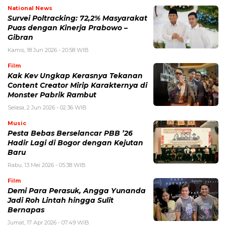
National News
Survei Poltracking: 72,2% Masyarakat
Puas dengan Kinerja Prabowo –
Gibran
Kamis, 18 Jun 2026 - 20:58 WIB
Film
Kak Kev Ungkap Kerasnya Tekanan
Content Creator Mirip Karakternya di
Monster Pabrik Rambut
Selasa, 2 Jun 2026 - 02:36 WIB
Music
Pesta Bebas Berselancar PBB ’26
Hadir Lagi di Bogor dengan Kejutan
Baru
Rabu, 13 Mei 2026 - 05:38 WIB
Film
Demi Para Perasuk, Angga Yunanda
Jadi Roh Lintah hingga Sulit
Bernapas
Jumat, 17 Apr 2026 - 07:49 WIB