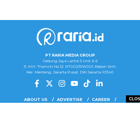
PT RARIA MEDIA GROUP
Gedung Jaya Lantai 5 Unit A.6
Jl. M.H. Thamrin No.12, RT002/RW001, Kebon Sirih,
Kec. Menteng, Jakarta Pusat, DKI Jakarta 10340
CLO
ABOUT US
ADVERTISE
CAREER
COMPLAINT FORM
DISCLAIMER
OUR TEAM
PRIVACY POLICY
COPYRIGHT © 2026 PT RARIA MEDIA GROUP - ALL RIGHTS RESERVED