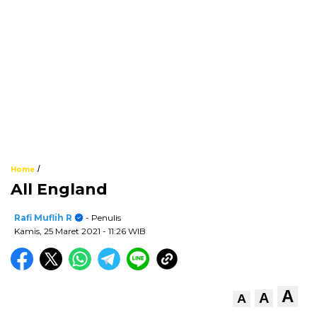
/
Home
All England
Rafi Muflih R
- Penulis
Kamis, 25 Maret 2021
- 11:26 WIB
A
A
A