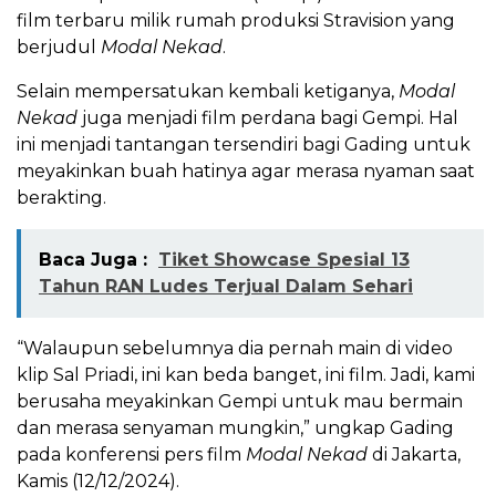
film terbaru milik rumah produksi Stravision yang
berjudul
Modal Nekad
.
Selain mempersatukan kembali ketiganya,
Modal
Nekad
juga menjadi film perdana bagi Gempi. Hal
ini menjadi tantangan tersendiri bagi Gading untuk
meyakinkan buah hatinya agar merasa nyaman saat
berakting.
Baca Juga :
Tiket Showcase Spesial 13
Tahun RAN Ludes Terjual Dalam Sehari
“Walaupun sebelumnya dia pernah main di video
klip Sal Priadi, ini kan beda banget, ini film. Jadi, kami
berusaha meyakinkan Gempi untuk mau bermain
dan merasa senyaman mungkin,” ungkap Gading
pada konferensi pers film
Modal Nekad
di Jakarta,
Kamis (12/12/2024).