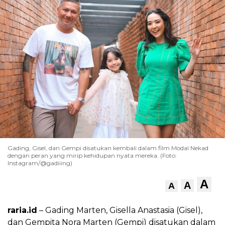
Gading, Gisel, dan Gempi disatukan kembali dalam film Modal Nekad
dengan peran yang mirip kehidupan nyata mereka. (Foto:
Instagram/@gadiiing)
A
A
A
raria.id
– Gading Marten, Gisella Anastasia (Gisel),
dan Gempita Nora Marten (Gempi) disatukan dalam