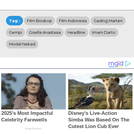
Tag :
Film Bioskop
Film Indonesia
Gading Marten
Gempi
Gisella Anastasia
Headline
Imam Darto
Modal Nekad