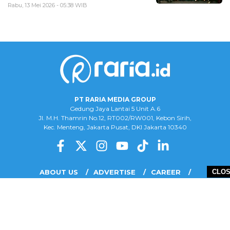
Rabu, 13 Mei 2026 - 05:38 WIB
PT RARIA MEDIA GROUP
Gedung Jaya Lantai 5 Unit A.6
Jl. M.H. Thamrin No.12, RT002/RW001, Kebon Sirih,
Kec. Menteng, Jakarta Pusat, DKI Jakarta 10340
ABOUT US
ADVERTISE
CAREER
CLO
COMPLAINT FORM
DISCLAIMER
OUR TEAM
PRIVACY POLICY
COPYRIGHT © 2026 PT RARIA MEDIA GROUP - ALL RIGHTS RESERVED