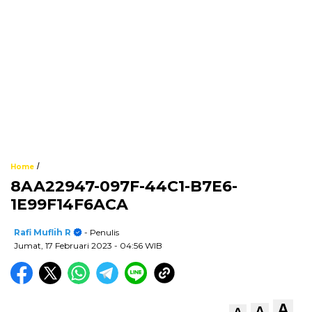
/
Home
8AA22947-097F-44C1-B7E6-
1E99F14F6ACA
Rafi Muflih R
- Penulis
Jumat, 17 Februari 2023
- 04:56 WIB
A
A
A