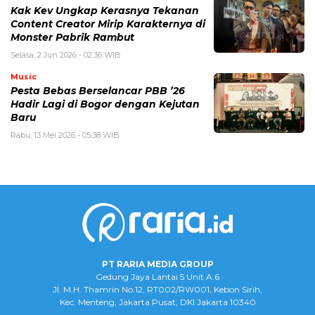
Kak Kev Ungkap Kerasnya Tekanan
Content Creator Mirip Karakternya di
Monster Pabrik Rambut
Selasa, 2 Jun 2026 - 02:36 WIB
Music
Pesta Bebas Berselancar PBB ’26
Hadir Lagi di Bogor dengan Kejutan
Baru
Rabu, 13 Mei 2026 - 05:38 WIB
PT RARIA MEDIA GROUP
Gedung Jaya Lantai 5 Unit A.6
Jl. M.H. Thamrin No.12, RT002/RW001, Kebon Sirih,
Kec. Menteng, Jakarta Pusat, DKI Jakarta 10340