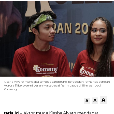
Kiesha Alvaro mengaku sempat canggung beradegan romantis dengan
Aurora Ribero demi perannya sebagai Raim Laode di film berjudul
Komang.
A
A
A
raria.id –
Aktor muda Kiesha Alvaro mendapat