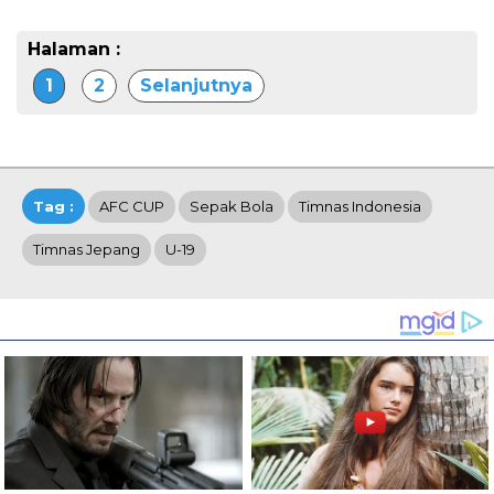
Halaman :
1
2
Selanjutnya
Tag :
AFC CUP
Sepak Bola
Timnas Indonesia
Timnas Jepang
U-19