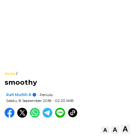
/
Home
smoothy
Rafi Muflih R
- Penulis
Sabtu, 8 September 2018
- 02:23 WIB
A
A
A