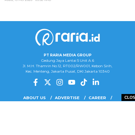
PT RARIA MEDIA GROUP
Gedung Jaya Lantai 5 Unit A.6
Jl. M.H. Thamrin No.12, RT002/RW001, Kebon Sirih,
Kec. Menteng, Jakarta Pusat, DKI Jakarta 10340
ABOUT US
ADVERTISE
CAREER
CLO
COMPLAINT FORM
DISCLAIMER
OUR TEAM
PRIVACY POLICY
COPYRIGHT © 2026 PT RARIA MEDIA GROUP - ALL RIGHTS RESERVED