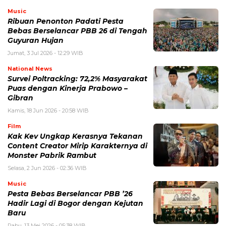
Music
Ribuan Penonton Padati Pesta
Bebas Berselancar PBB 26 di Tengah
Guyuran Hujan
Jumat, 3 Jul 2026 - 12:29 WIB
National News
Survei Poltracking: 72,2% Masyarakat
Puas dengan Kinerja Prabowo –
Gibran
Kamis, 18 Jun 2026 - 20:58 WIB
Film
Kak Kev Ungkap Kerasnya Tekanan
Content Creator Mirip Karakternya di
Monster Pabrik Rambut
Selasa, 2 Jun 2026 - 02:36 WIB
Music
Pesta Bebas Berselancar PBB ’26
Hadir Lagi di Bogor dengan Kejutan
Baru
Rabu, 13 Mei 2026 - 05:38 WIB