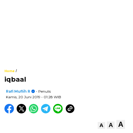
/
Home
iqbaal
Rafi Muflih R
- Penulis
Kamis, 20 Juni 2019
- 01:28 WIB
A
A
A