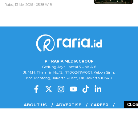
Rabu, 13 Mei 2026 - 05:38 WIB
PT RARIA MEDIA GROUP
Gedung Jaya Lantai 5 Unit A.6
Jl. M.H. Thamrin No.12, RT002/RW001, Kebon Sirih,
Kec. Menteng, Jakarta Pusat, DKI Jakarta 10340
ABOUT US
ADVERTISE
CAREER
CLO
COMPLAINT FORM
DISCLAIMER
OUR TEAM
PRIVACY POLICY
COPYRIGHT © 2026 PT RARIA MEDIA GROUP - ALL RIGHTS RESERVED