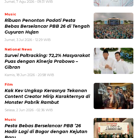
Jumat, 7 Agu 2026 - 09:31 WIB
Music
Ribuan Penonton Padati Pesta
Bebas Berselancar PBB 26 di Tengah
Guyuran Hujan
Jumat, 3 Jul 2026 - 12:29 WIB
National News
Survei Poltracking: 72,2% Masyarakat
Puas dengan Kinerja Prabowo –
Gibran
Kamis, 18 Jun 2026 - 20:58 WIB
Film
Kak Kev Ungkap Kerasnya Tekanan
Content Creator Mirip Karakternya di
Monster Pabrik Rambut
Selasa, 2 Jun 2026 - 02:36 WIB
Music
Pesta Bebas Berselancar PBB ’26
Hadir Lagi di Bogor dengan Kejutan
Baru