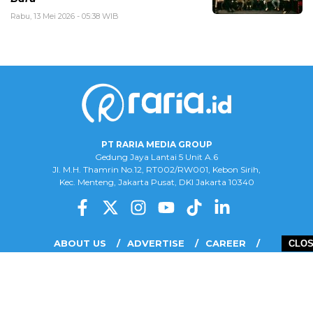
Rabu, 13 Mei 2026 - 05:38 WIB
PT RARIA MEDIA GROUP
Gedung Jaya Lantai 5 Unit A.6
Jl. M.H. Thamrin No.12, RT002/RW001, Kebon Sirih,
Kec. Menteng, Jakarta Pusat, DKI Jakarta 10340
ABOUT US
ADVERTISE
CAREER
CLO
COMPLAINT FORM
DISCLAIMER
OUR TEAM
PRIVACY POLICY