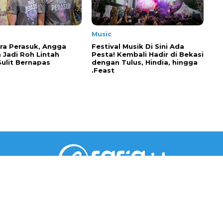
Music
ra Perasuk, Angga
Festival Musik Di Sini Ada
 Jadi Roh Lintah
Pesta! Kembali Hadir di Bekasi
Sulit Bernapas
dengan Tulus, Hindia, hingga
.Feast
PT RARIA MEDIA GROUP
Gedung Jaya Lantai 5 Unit A.6
Jl. M.H. Thamrin No.12, RT002/RW001, Kebon Sirih,
Kec. Menteng, Jakarta Pusat, DKI Jakarta 10340