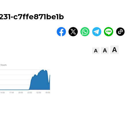
231-c7ffe871be1b
A
A
A