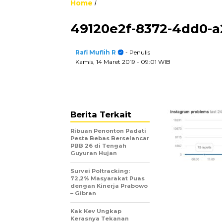
Home
/
49120e2f-8372-4dd0-a
Rafi Muflih R
- Penulis
Kamis, 14 Maret 2019
- 09:01 WIB
Berita Terkait
Ribuan Penonton Padati
Pesta Bebas Berselancar
PBB 26 di Tengah
Guyuran Hujan
Survei Poltracking:
72,2% Masyarakat Puas
dengan Kinerja Prabowo
– Gibran
Kak Kev Ungkap
Kerasnya Tekanan