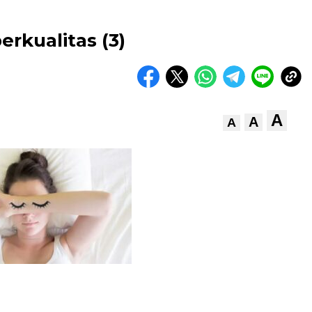
rkualitas (3)
A
A
A