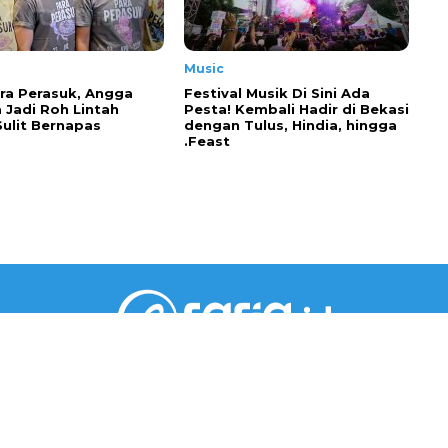
Music
ra Perasuk, Angga
Festival Musik Di Sini Ada
 Jadi Roh Lintah
Pesta! Kembali Hadir di Bekasi
Sulit Bernapas
dengan Tulus, Hindia, hingga
.Feast
PT RARIA MEDIA GROUP
Gedung Jaya Lantai 5 Unit A.6
Jl. M.H. Thamrin No.12, RT002/RW001, Kebon Sirih,
Kec. Menteng, Jakarta Pusat, DKI Jakarta 10340