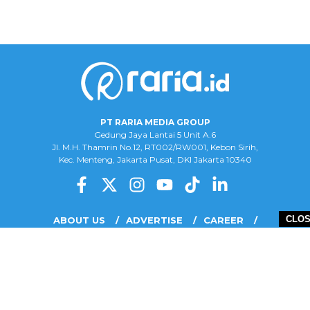
PT RARIA MEDIA GROUP
Gedung Jaya Lantai 5 Unit A.6
Jl. M.H. Thamrin No.12, RT002/RW001, Kebon Sirih,
Kec. Menteng, Jakarta Pusat, DKI Jakarta 10340
CLO
ABOUT US
ADVERTISE
CAREER
COMPLAINT FORM
DISCLAIMER
OUR TEAM
PRIVACY POLICY
COPYRIGHT © 2026 PT RARIA MEDIA GROUP - ALL RIGHTS RESERVED