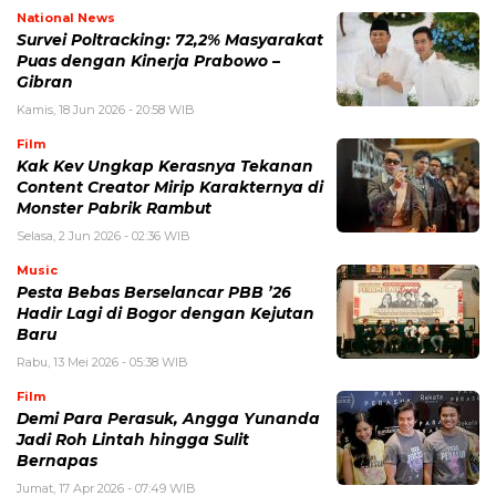
National News
Survei Poltracking: 72,2% Masyarakat
Puas dengan Kinerja Prabowo –
Gibran
Kamis, 18 Jun 2026 - 20:58 WIB
Film
Kak Kev Ungkap Kerasnya Tekanan
Content Creator Mirip Karakternya di
Monster Pabrik Rambut
Selasa, 2 Jun 2026 - 02:36 WIB
Music
Pesta Bebas Berselancar PBB ’26
Hadir Lagi di Bogor dengan Kejutan
Baru
Rabu, 13 Mei 2026 - 05:38 WIB
Film
Demi Para Perasuk, Angga Yunanda
Jadi Roh Lintah hingga Sulit
Bernapas
Jumat, 17 Apr 2026 - 07:49 WIB