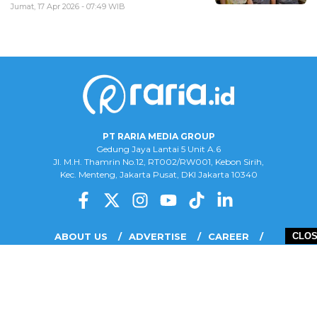
Jumat, 17 Apr 2026 - 07:49 WIB
PT RARIA MEDIA GROUP
Gedung Jaya Lantai 5 Unit A.6
Jl. M.H. Thamrin No.12, RT002/RW001, Kebon Sirih,
Kec. Menteng, Jakarta Pusat, DKI Jakarta 10340
ABOUT US
ADVERTISE
CAREER
CLO
COMPLAINT FORM
DISCLAIMER
OUR TEAM
PRIVACY POLICY
COPYRIGHT © 2026 PT RARIA MEDIA GROUP - ALL RIGHTS RESERVED