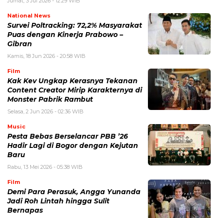
Jumat, 3 Jul 2026 - 12:29 WIB
National News
Survei Poltracking: 72,2% Masyarakat
Puas dengan Kinerja Prabowo –
Gibran
Kamis, 18 Jun 2026 - 20:58 WIB
Film
Kak Kev Ungkap Kerasnya Tekanan
Content Creator Mirip Karakternya di
Monster Pabrik Rambut
Selasa, 2 Jun 2026 - 02:36 WIB
Music
Pesta Bebas Berselancar PBB ’26
Hadir Lagi di Bogor dengan Kejutan
Baru
Rabu, 13 Mei 2026 - 05:38 WIB
Film
Demi Para Perasuk, Angga Yunanda
Jadi Roh Lintah hingga Sulit
Bernapas