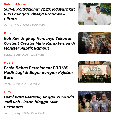
National News
Survei Poltracking: 72,2% Masyarakat
Puas dengan Kinerja Prabowo –
Gibran
Kamis, 18 Jun 2026 - 20:58 WIB
Film
Kak Kev Ungkap Kerasnya Tekanan
Content Creator Mirip Karakternya di
Monster Pabrik Rambut
Selasa, 2 Jun 2026 - 02:36 WIB
Music
Pesta Bebas Berselancar PBB ’26
Hadir Lagi di Bogor dengan Kejutan
Baru
Rabu, 13 Mei 2026 - 05:38 WIB
Film
Demi Para Perasuk, Angga Yunanda
Jadi Roh Lintah hingga Sulit
Bernapas
Jumat, 17 Apr 2026 - 07:49 WIB