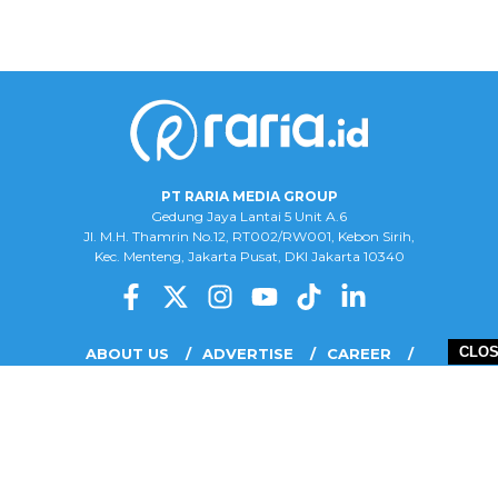
PT RARIA MEDIA GROUP
Gedung Jaya Lantai 5 Unit A.6
Jl. M.H. Thamrin No.12, RT002/RW001, Kebon Sirih,
Kec. Menteng, Jakarta Pusat, DKI Jakarta 10340
CLO
ABOUT US
ADVERTISE
CAREER
COMPLAINT FORM
DISCLAIMER
OUR TEAM
PRIVACY POLICY
COPYRIGHT © 2026 PT RARIA MEDIA GROUP - ALL RIGHTS RESERVED