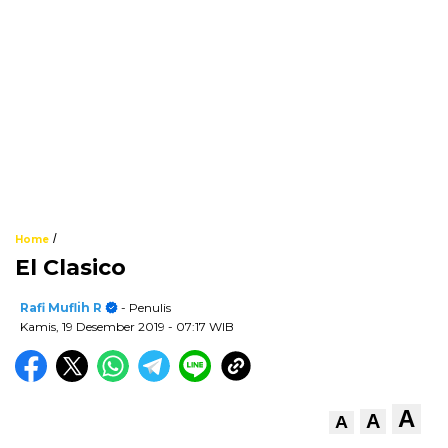
/
Home
El Clasico
Rafi Muflih R
- Penulis
Kamis, 19 Desember 2019
- 07:17 WIB
A
A
A