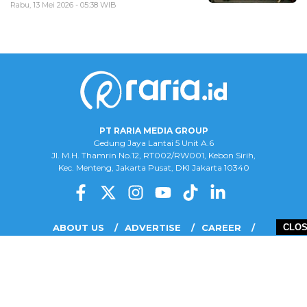
Rabu, 13 Mei 2026 - 05:38 WIB
PT RARIA MEDIA GROUP
Gedung Jaya Lantai 5 Unit A.6
Jl. M.H. Thamrin No.12, RT002/RW001, Kebon Sirih,
Kec. Menteng, Jakarta Pusat, DKI Jakarta 10340
ABOUT US
ADVERTISE
CAREER
CLO
COMPLAINT FORM
DISCLAIMER
OUR TEAM
PRIVACY POLICY
COPYRIGHT © 2026 PT RARIA MEDIA GROUP - ALL RIGHTS RESERVED