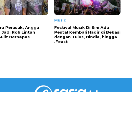
Music
ra Perasuk, Angga
Festival Musik Di Sini Ada
 Jadi Roh Lintah
Pesta! Kembali Hadir di Bekasi
Sulit Bernapas
dengan Tulus, Hindia, hingga
.Feast
PT RARIA MEDIA GROUP
Gedung Jaya Lantai 5 Unit A.6
Jl. M.H. Thamrin No.12, RT002/RW001, Kebon Sirih,
Kec. Menteng, Jakarta Pusat, DKI Jakarta 10340