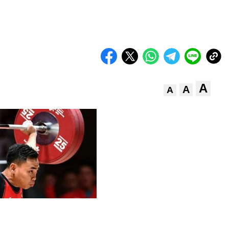
A
A
A