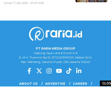
Jumat, 17 Apr 2026 - 07:49 WIB
PT RARIA MEDIA GROUP
Gedung Jaya Lantai 5 Unit A.6
Jl. M.H. Thamrin No.12, RT002/RW001, Kebon Sirih,
Kec. Menteng, Jakarta Pusat, DKI Jakarta 10340
ABOUT US
ADVERTISE
CAREER
CLO
COMPLAINT FORM
DISCLAIMER
OUR TEAM
PRIVACY POLICY
COPYRIGHT © 2026 PT RARIA MEDIA GROUP - ALL RIGHTS RESERVED