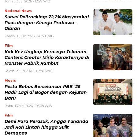
Jumat, 3 Jul 2026 - 12:29 WIB
National News
Survei Poltracking: 72,2% Masyarakat
Puas dengan Kinerja Prabowo –
Gibran
Kamis, 18 Jun 2026 - 20:58 WIB
Film
Kak Kev Ungkap Kerasnya Tekanan
Content Creator Mirip Karakternya di
Monster Pabrik Rambut
Selasa, 2 Jun 2026 - 02:36 WIB
Music
Pesta Bebas Berselancar PBB ’26
Hadir Lagi di Bogor dengan Kejutan
Baru
Rabu, 13 Mei 2026 - 05:38 WIB
Film
Demi Para Perasuk, Angga Yunanda
Jadi Roh Lintah hingga Sulit
Bernapas