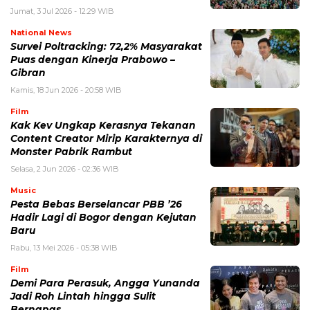
Jumat, 3 Jul 2026 - 12:29 WIB
National News
Survei Poltracking: 72,2% Masyarakat
Puas dengan Kinerja Prabowo –
Gibran
Kamis, 18 Jun 2026 - 20:58 WIB
Film
Kak Kev Ungkap Kerasnya Tekanan
Content Creator Mirip Karakternya di
Monster Pabrik Rambut
Selasa, 2 Jun 2026 - 02:36 WIB
Music
Pesta Bebas Berselancar PBB ’26
Hadir Lagi di Bogor dengan Kejutan
Baru
Rabu, 13 Mei 2026 - 05:38 WIB
Film
Demi Para Perasuk, Angga Yunanda
Jadi Roh Lintah hingga Sulit
Bernapas