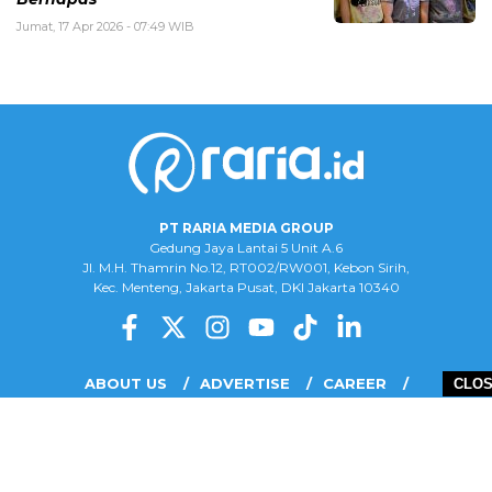
Jumat, 17 Apr 2026 - 07:49 WIB
PT RARIA MEDIA GROUP
Gedung Jaya Lantai 5 Unit A.6
Jl. M.H. Thamrin No.12, RT002/RW001, Kebon Sirih,
Kec. Menteng, Jakarta Pusat, DKI Jakarta 10340
ABOUT US
ADVERTISE
CAREER
CLO
COMPLAINT FORM
DISCLAIMER
OUR TEAM
PRIVACY POLICY