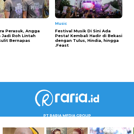
Music
ra Perasuk, Angga
Festival Musik Di Sini Ada
 Jadi Roh Lintah
Pesta! Kembali Hadir di Bekasi
Sulit Bernapas
dengan Tulus, Hindia, hingga
.Feast
PT RARIA MEDIA GROUP
Gedung Jaya Lantai 5 Unit A.6
Jl. M.H. Thamrin No.12, RT002/RW001, Kebon Sirih,
Kec. Menteng, Jakarta Pusat, DKI Jakarta 10340