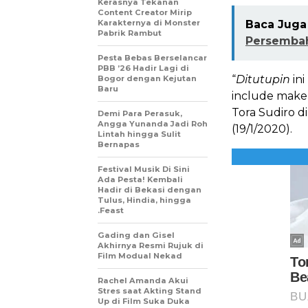
Kerasnya Tekanan
Content Creator Mirip
Karakternya di Monster
Baca Juga 
Pabrik Rambut
Persemba
Pesta Bebas Berselancar
PBB ’26 Hadir Lagi di
“
Ditutupin
in
Bogor dengan Kejutan
Baru
include make
Tora Sudiro d
Demi Para Perasuk,
Angga Yunanda Jadi Roh
(19/1/2020).
Lintah hingga Sulit
Bernapas
Festival Musik Di Sini
Ada Pesta! Kembali
Hadir di Bekasi dengan
Tulus, Hindia, hingga
.Feast
Gading dan Gisel
Akhirnya Resmi Rujuk di
Film Modual Nekad
Rachel Amanda Akui
Stres saat Akting Stand
Up di Film Suka Duka