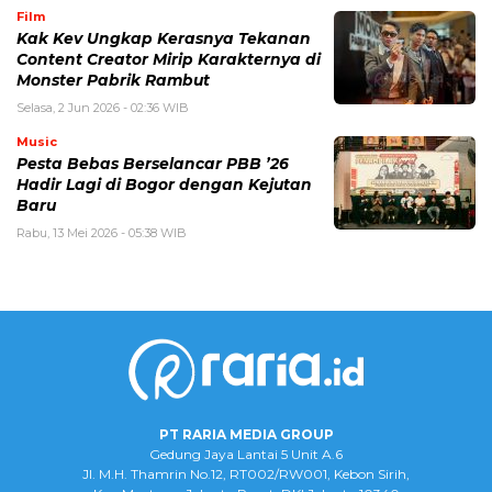
Film
Kak Kev Ungkap Kerasnya Tekanan
Content Creator Mirip Karakternya di
Monster Pabrik Rambut
Selasa, 2 Jun 2026 - 02:36 WIB
Music
Pesta Bebas Berselancar PBB ’26
Hadir Lagi di Bogor dengan Kejutan
Baru
Rabu, 13 Mei 2026 - 05:38 WIB
PT RARIA MEDIA GROUP
Gedung Jaya Lantai 5 Unit A.6
Jl. M.H. Thamrin No.12, RT002/RW001, Kebon Sirih,