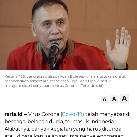
Ketum PSSI yang akrab disapa Iwan Bule resmi memutuskan untuk
menhentikan sementara perhelatan Liga 1 dan Liga 2 untuk
mengantisipasi penyebaran virus Corona. (Foto: tirto.id)
A
A
A
raria.id –
Virus Corona (
Covid-19
) telah menyebar di
berbagai belahan dunia, termasuk Indonesia.
Akibatnya, banyak kegiatan yang harus ditunda
atau dibatalkan, salah satunya penyelenggaraan