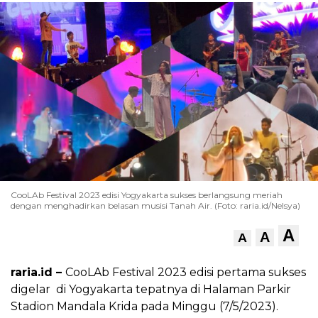
CooLAb Festival 2023 edisi Yogyakarta sukses berlangsung meriah
dengan menghadirkan belasan musisi Tanah Air. (Foto: raria.id/Nelsya)
A
A
A
raria.id –
CooLAb Festival 2023 edisi pertama sukses
digelar di Yogyakarta tepatnya di Halaman Parkir
Stadion Mandala Krida pada Minggu (7/5/2023).