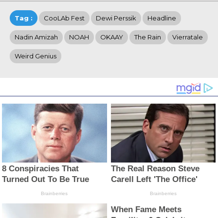
Tag :
CooLAb Fest
Dewi Perssik
Headline
Nadin Amizah
NOAH
OKAAY
The Rain
Vierratale
Weird Genius