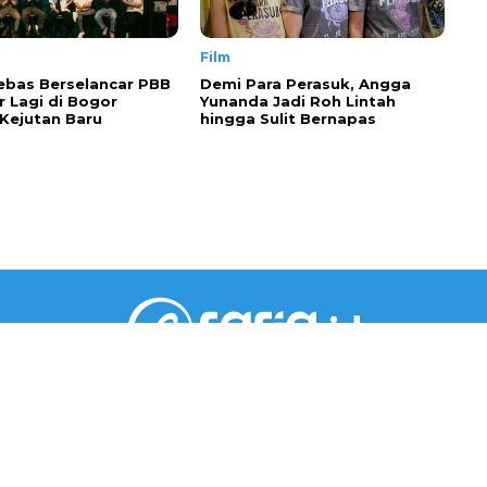
Film
ebas Berselancar PBB
Demi Para Perasuk, Angga
r Lagi di Bogor
Yunanda Jadi Roh Lintah
Kejutan Baru
hingga Sulit Bernapas
PT RARIA MEDIA GROUP
Gedung Jaya Lantai 5 Unit A.6
Jl. M.H. Thamrin No.12, RT002/RW001, Kebon Sirih,
Kec. Menteng, Jakarta Pusat, DKI Jakarta 10340