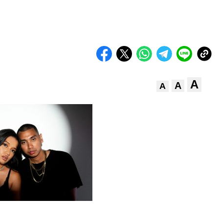
A
A
A