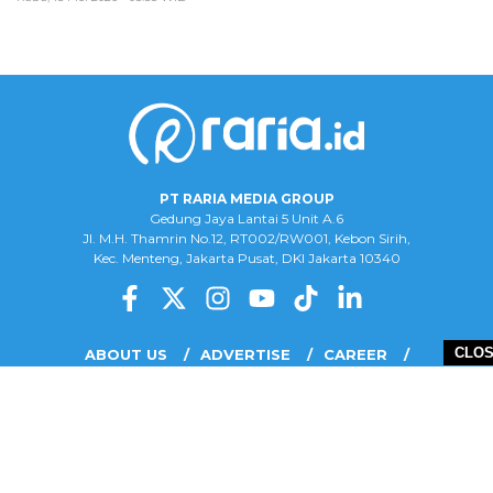
PT RARIA MEDIA GROUP
Gedung Jaya Lantai 5 Unit A.6
Jl. M.H. Thamrin No.12, RT002/RW001, Kebon Sirih,
Kec. Menteng, Jakarta Pusat, DKI Jakarta 10340
CLO
ABOUT US
ADVERTISE
CAREER
COMPLAINT FORM
DISCLAIMER
OUR TEAM
PRIVACY POLICY
COPYRIGHT © 2026 PT RARIA MEDIA GROUP - ALL RIGHTS RESERVED