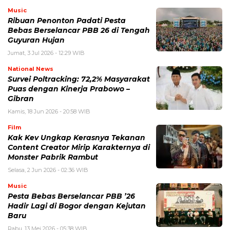
Music
Ribuan Penonton Padati Pesta
Bebas Berselancar PBB 26 di Tengah
Guyuran Hujan
Jumat, 3 Jul 2026 - 12:29 WIB
National News
Survei Poltracking: 72,2% Masyarakat
Puas dengan Kinerja Prabowo –
Gibran
Kamis, 18 Jun 2026 - 20:58 WIB
Film
Kak Kev Ungkap Kerasnya Tekanan
Content Creator Mirip Karakternya di
Monster Pabrik Rambut
Selasa, 2 Jun 2026 - 02:36 WIB
Music
Pesta Bebas Berselancar PBB ’26
Hadir Lagi di Bogor dengan Kejutan
Baru
Rabu, 13 Mei 2026 - 05:38 WIB